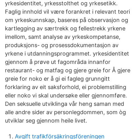
yrkesidentitet, yrkesstolthet og yrkesetikk.
Faglig innhold vil være forankret i relevant teori
om yrkeskunnskap, baseres på observasjon og
kartlegging av særtrekk og fellestrekk yrkene
imellom, samt analyse av yrkeskompetanse,
produksjons- og prosessdokumentasjon av
yrkene i utdanningsprogrammet. yrkesidentitet
gjennom å prøve ut fagområda innanfor
restaurant- og matfag og gjere greie for Å gjere
greie for noko er å gi ei fagleg grunngitt
forklaring av eit saksforhold, ei problemstilling
eller noko vi skal undersøke eller gjennomføre.
Den seksuelle utviklinga vår heng saman med
alle andre sider av personlegdommen, som òg
utviklar seg gjennom heile livet.
Avgift trafikförsäkringsföreningen