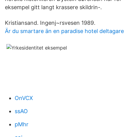
eksempel gitt langt krassere skildrin-.
Kristiansand. Ingenj~rsvesen 1989.
Är du smartare än en paradise hotel deltagare
OnVCX
ssAO
pMhr