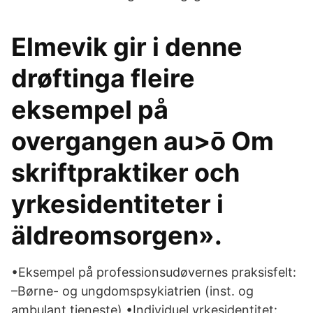
Elmevik gir i denne
drøftinga fleire
eksempel på
overgangen au>ō Om
skriftpraktiker och
yrkesidentiteter i
äldreomsorgen».
•Eksempel på professionsudøvernes praksisfelt:
–Børne- og ungdomspsykiatrien (inst. og
ambulant tjeneste) •Individuel yrkesidentitet: