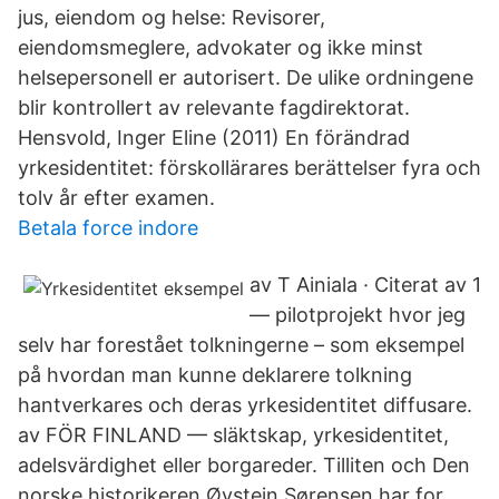
jus, eiendom og helse: Revisorer,
eiendomsmeglere, advokater og ikke minst
helsepersonell er autorisert. De ulike ordningene
blir kontrollert av relevante fagdirektorat.
Hensvold, Inger Eline (2011) En förändrad
yrkesidentitet: förskollärares berättelser fyra och
tolv år efter examen.
Betala force indore
av T Ainiala · Citerat av 1
— pilotprojekt hvor jeg
selv har forestået tolkningerne – som eksempel
på hvordan man kunne deklarere tolkning
hantverkares och deras yrkesidentitet diffusare.
av FÖR FINLAND — släktskap, yrkesidentitet,
adelsvärdighet eller borgareder. Tilliten och Den
norske historikeren Øystein Sørensen har for