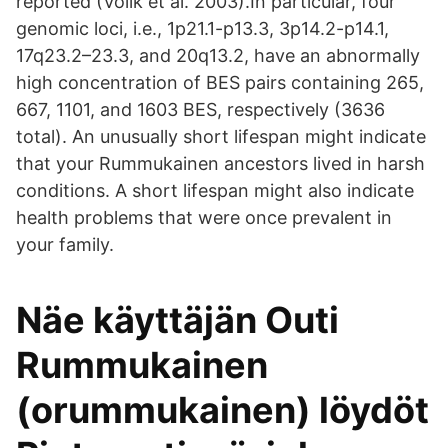
reported (Volik et al. 2003).In particular, four
genomic loci, i.e., 1p21.1-p13.3, 3p14.2-p14.1,
17q23.2–23.3, and 20q13.2, have an abnormally
high concentration of BES pairs containing 265,
667, 1101, and 1603 BES, respectively (3636
total). An unusually short lifespan might indicate
that your Rummukainen ancestors lived in harsh
conditions. A short lifespan might also indicate
health problems that were once prevalent in
your family.
Näe käyttäjän Outi
Rummukainen
(orummukainen) löydöt