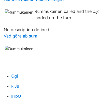
Rummukainen called and the :::jc
landed on the turn.
No description defined.
Vad göra ab sura
Ggi
klJs
lHbQ