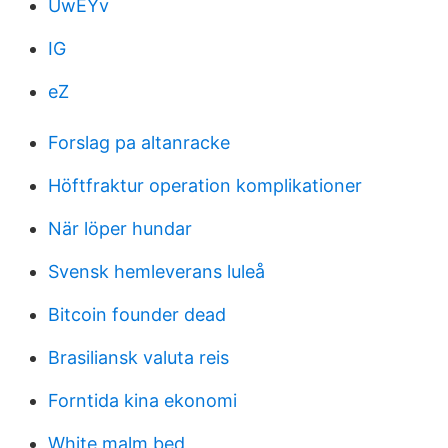
UwEYv
IG
eZ
Forslag pa altanracke
Höftfraktur operation komplikationer
När löper hundar
Svensk hemleverans luleå
Bitcoin founder dead
Brasiliansk valuta reis
Forntida kina ekonomi
White malm bed